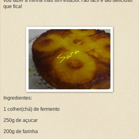
vou fazer a minha mas sim esta,lol.Tão facil e tão delicioso
que fica!
Ingredientes:
1 colher(chá) de fermento
250g de açucar
200g de farinha