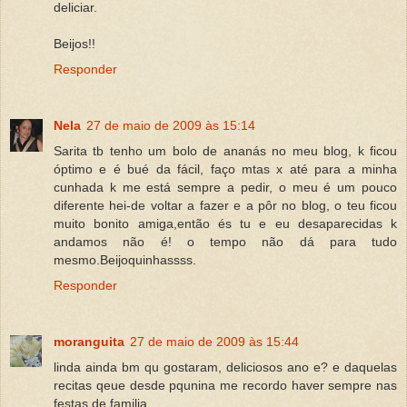
deliciar.
Beijos!!
Responder
Nela
27 de maio de 2009 às 15:14
Sarita tb tenho um bolo de ananás no meu blog, k ficou
óptimo e é bué da fácil, faço mtas x até para a minha
cunhada k me está sempre a pedir, o meu é um pouco
diferente hei-de voltar a fazer e a pôr no blog, o teu ficou
muito bonito amiga,então és tu e eu desaparecidas k
andamos não é! o tempo não dá para tudo
mesmo.Beijoquinhassss.
Responder
moranguita
27 de maio de 2009 às 15:44
linda ainda bm qu gostaram, deliciosos ano e? e daquelas
recitas qeue desde pqunina me recordo haver sempre nas
festas de familia.